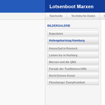
Navigation
Startseite
Technische Daten
überspringen
BILDERGALERIE
Bojenfahrt
Navigation
überspringen
Hafengeburtstag Hamburg
HanseSail in Rostock
Leinen los in Harburg
Marxen und die QM2
Parade der Traditionsschiffe
Nord-Ostsee-Kanal
Flensburger Dampfrundum