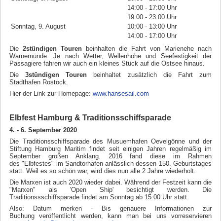
14:00 - 17:00 Uhr
19:00 - 23:00 Uhr
Sonntag, 9. August
10:00 - 13:00 Uhr
14:00 - 17:00 Uhr
.
Die
2stündigen Touren
beinhalten die Fahrt von Marienehe nach
Warnemünde. Je nach Wetter, Wellenhöhe und Seefestigkeit der
Passagiere fahren wir auch ein kleines Stück auf die Ostsee hinaus.
Die
3stündigen Touren
beinhaltet zusätzlich die Fahrt zum
Stadthafen Rostock.
Hier der Link zur Homepage:
www.hansesail.com
Elbfest Hamburg & Traditionsschiffsparade
4. - 6. September 2020
Die Traditionsschiffsparade des Musuemhafen Oevelgönne und der
Stiftung Hamburg Maritim findet seit einigen Jahren regelmäßig im
September großen Anklang. 2016 fand diese im Rahmen
des "Elbfestes" im Sandtorhafen anlässlich dessen 150. Geburtstages
statt. Weil es so schön war, wird dies nun alle 2 Jahre wiederholt.
Die Marxen ist auch 2020 wieder dabei. Während der Festzeit kann die
"Marxen" als 'Open Ship' besichtigt werden. Die
Traditionssschiffsparade findet am Sonntag ab 15:00 Uhr statt.
Also: Datum merken - Bis genauere Informationen zur
Buchung veröffentlicht werden, kann man bei uns vorreservieren